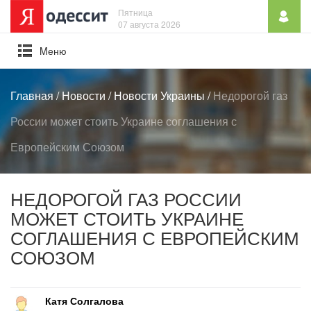
Пятница
07 августа 2026
Mеню
Главная
/
Новости
/
Новости Украины
/
Недорогой газ
России может стоить Украине соглашения с
Европейским Союзом
НЕДОРОГОЙ ГАЗ РОССИИ
МОЖЕТ СТОИТЬ УКРАИНЕ
СОГЛАШЕНИЯ С ЕВРОПЕЙСКИМ
СОЮЗОМ
Катя Солгалова