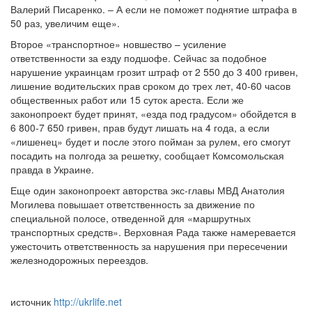
Валерий Писаренко. – А если не поможет поднятие штрафа в
50 раз, увеличим еще».
Второе «транспортное» новшество – усиление
ответственности за езду подшофе. Сейчас за подобное
нарушение украинцам грозит штраф от 2 550 до 3 400 гривен,
лишение водительских прав сроком до трех лет, 40-60 часов
общественных работ или 15 суток ареста. Если же
законопроект будет принят, «езда под градусом» обойдется в
6 800-7 650 гривен, прав будут лишать на 4 года, а если
«лишенец» будет и после этого пойман за рулем, его смогут
посадить на полгода за решетку, сообщает Комсомольская
правда в Украине.
Еще один законопроект авторства экс-главы МВД Анатолия
Могилева повышает ответственность за движение по
специальной полосе, отведенной для «маршрутных
транспортных средств». Верховная Рада также намеревается
ужесточить ответственность за нарушения при пересечении
железнодорожных переездов.
источник
http://ukrlife.net