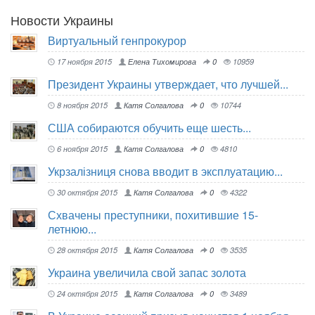
Новости Украины
Виртуальный генпрокурор
17 ноября 2015
Елена Тихомирова
0
10959
Президент Украины утверждает, что лучшей...
8 ноября 2015
Катя Солгалова
0
10744
США собираются обучить еще шесть...
6 ноября 2015
Катя Солгалова
0
4810
Укрзалізниця снова вводит в эксплуатацию...
30 октября 2015
Катя Солгалова
0
4322
Схвачены преступники, похитившие 15-
летнюю...
28 октября 2015
Катя Солгалова
0
3535
Украина увеличила свой запас золота
24 октября 2015
Катя Солгалова
0
3489