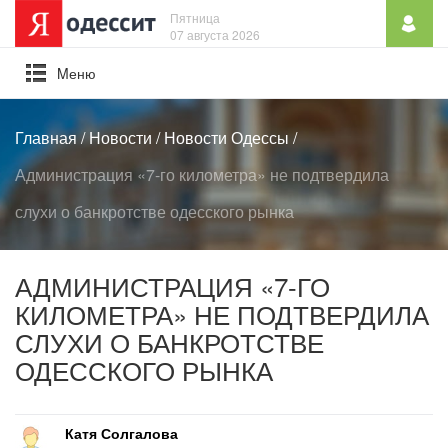
Пятница
07 августа 2026
Mеню
Главная
/
Новости
/
Новости Одессы
/
Администрация «7-го километра» не подтвердила
слухи о банкротстве одесского рынка
АДМИНИСТРАЦИЯ «7-ГО
КИЛОМЕТРА» НЕ ПОДТВЕРДИЛА
СЛУХИ О БАНКРОТСТВЕ
ОДЕССКОГО РЫНКА
Катя Солгалова