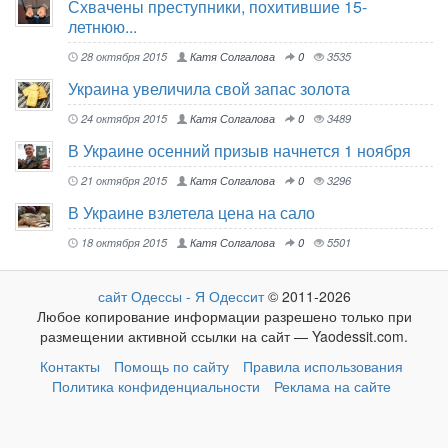
Схвачены преступники, похитившие 15-
летнюю...
28 октября 2015
Катя Солгалова
0
3535
Украина увеличила свой запас золота
24 октября 2015
Катя Солгалова
0
3489
В Украине осенний призыв начнется 1 ноября
21 октября 2015
Катя Солгалова
0
3296
В Украине взлетела цена на сало
18 октября 2015
Катя Солгалова
0
5501
сайт Одессы - Я Одессит
© 2011-2026
Любое копирование информации разрешено только при
размещении активной ссылки на сайт — Yaodessit.com.
Контакты
Помощь по сайту
Правила использования
Политика конфиденциальности
Реклама на сайте