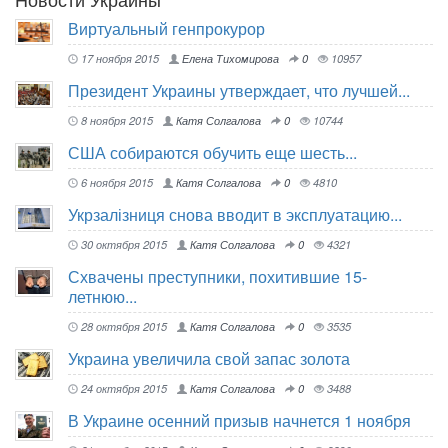
Виртуальный генпрокурор
17 ноября 2015
Елена Тихомирова
0
10957
Президент Украины утверждает, что лучшей...
8 ноября 2015
Катя Солгалова
0
10744
США собираются обучить еще шесть...
6 ноября 2015
Катя Солгалова
0
4810
Укрзалізниця снова вводит в эксплуатацию...
30 октября 2015
Катя Солгалова
0
4321
Схвачены преступники, похитившие 15-
летнюю...
28 октября 2015
Катя Солгалова
0
3535
Украина увеличила свой запас золота
24 октября 2015
Катя Солгалова
0
3488
В Украине осенний призыв начнется 1 ноября