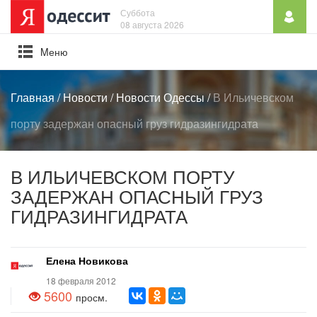
Суббота
08 августа 2026
Mеню
Главная
/
Новости
/
Новости Одессы
/
В Ильичевском
порту задержан опасный груз гидразингидрата
В ИЛЬИЧЕВСКОМ ПОРТУ
ЗАДЕРЖАН ОПАСНЫЙ ГРУЗ
ГИДРАЗИНГИДРАТА
Елена Новикова
18 февраля 2012
5600
просм.