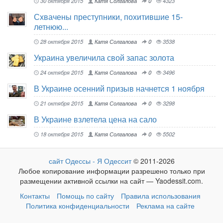
30 октября 2015
Катя Солгалова
0
4323
Схвачены преступники, похитившие 15-
летнюю...
28 октября 2015
Катя Солгалова
0
3538
Украина увеличила свой запас золота
24 октября 2015
Катя Солгалова
0
3496
В Украине осенний призыв начнется 1 ноября
21 октября 2015
Катя Солгалова
0
3298
В Украине взлетела цена на сало
18 октября 2015
Катя Солгалова
0
5502
сайт Одессы - Я Одессит
© 2011-2026
Любое копирование информации разрешено только при
размещении активной ссылки на сайт — Yaodessit.com.
Контакты
Помощь по сайту
Правила использования
Политика конфиденциальности
Реклама на сайте