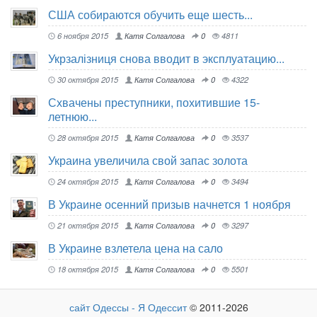
США собираются обучить еще шесть...
6 ноября 2015
Катя Солгалова
0
4811
Укрзалізниця снова вводит в эксплуатацию...
30 октября 2015
Катя Солгалова
0
4322
Схвачены преступники, похитившие 15-
летнюю...
28 октября 2015
Катя Солгалова
0
3537
Украина увеличила свой запас золота
24 октября 2015
Катя Солгалова
0
3494
В Украине осенний призыв начнется 1 ноября
21 октября 2015
Катя Солгалова
0
3297
В Украине взлетела цена на сало
18 октября 2015
Катя Солгалова
0
5501
сайт Одессы - Я Одессит
© 2011-2026