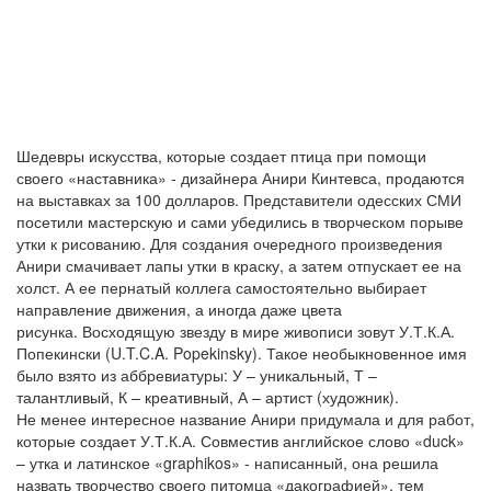
Шедевры искусства, которые создает птица при помощи
своего «наставника» - дизайнера Анири Кинтевса, продаются
на выставках за 100 долларов. Представители одесских СМИ
посетили мастерскую и сами убедились в творческом порыве
утки к рисованию. Для создания очередного произведения
Анири смачивает лапы утки в краску, а затем отпускает ее на
холст. А ее пернатый коллега самостоятельно выбирает
направление движения, а иногда даже цвета
рисунка. Восходящую звезду в мире живописи зовут У.Т.К.А.
Попекински (U.T.C.A. Popekinsky). Такое необыкновенное имя
было взято из аббревиатуры: У – уникальный, Т –
талантливый, К – креативный, А – артист (художник).
Не менее интересное название Анири придумала и для работ,
которые создает У.Т.К.А. Совместив английское слово «duck»
– утка и латинское «graphikos» - написанный, она решила
назвать творчество своего питомца «дакографией», тем