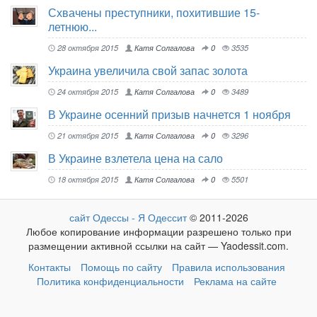
Схвачены преступники, похитившие 15-
летнюю...
28 октября 2015
Катя Солгалова
0
3535
Украина увеличила свой запас золота
24 октября 2015
Катя Солгалова
0
3489
В Украине осенний призыв начнется 1 ноября
21 октября 2015
Катя Солгалова
0
3296
В Украине взлетела цена на сало
18 октября 2015
Катя Солгалова
0
5501
сайт Одессы - Я Одессит
© 2011-2026
Любое копирование информации разрешено только при
размещении активной ссылки на сайт — Yaodessit.com.
Контакты
Помощь по сайту
Правила использования
Политика конфиденциальности
Реклама на сайте