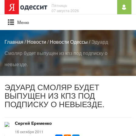
Пятница
07 августа 2026
Mеню
Главная
/
Новости
/
Новости Одессы
/
Эдуард
Смоляр будет выпущен из кпз под подписку о
невыезде.
ЭДУАРД СМОЛЯР БУДЕТ
ВЫПУЩЕН ИЗ КПЗ ПОД
ПОДПИСКУ О НЕВЫЕЗДЕ.
Сергей Еременко
16 октября 2011