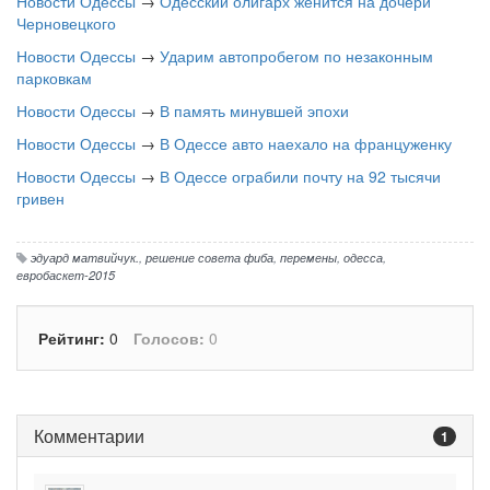
Новости Одессы
→
Одесский олигарх женится на дочери
Черновецкого
Новости Одессы
→
Ударим автопробегом по незаконным
парковкам
Новости Одессы
→
В память минувшей эпохи
Новости Одессы
→
В Одессе авто наехало на француженку
Новости Одессы
→
В Одессе ограбили почту на 92 тысячи
гривен
эдуард матвийчук.
,
решение совета фиба
,
перемены
,
одесса
,
евробаскет-2015
Рейтинг:
0
Голосов:
0
Комментарии
1