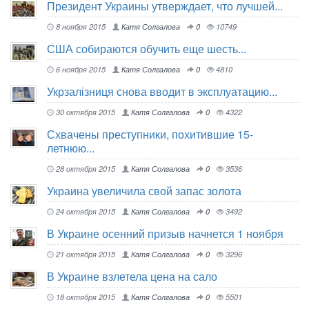
Президент Украины утверждает, что лучшей...
8 ноября 2015
Катя Солгалова
0
10749
США собираются обучить еще шесть...
6 ноября 2015
Катя Солгалова
0
4810
Укрзалізниця снова вводит в эксплуатацию...
30 октября 2015
Катя Солгалова
0
4322
Схвачены преступники, похитившие 15-
летнюю...
28 октября 2015
Катя Солгалова
0
3536
Украина увеличила свой запас золота
24 октября 2015
Катя Солгалова
0
3492
В Украине осенний призыв начнется 1 ноября
21 октября 2015
Катя Солгалова
0
3296
В Украине взлетела цена на сало
18 октября 2015
Катя Солгалова
0
5501