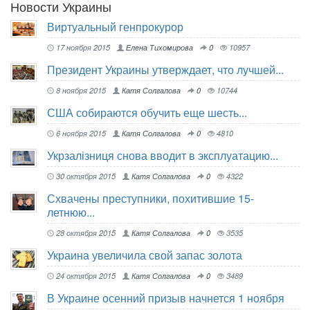
Новости Украины
Виртуальный генпрокурор
17 ноября 2015
Елена Тихомирова
0
10957
Президент Украины утверждает, что лучшей...
8 ноября 2015
Катя Солгалова
0
10744
США собираются обучить еще шесть...
6 ноября 2015
Катя Солгалова
0
4810
Укрзалізниця снова вводит в эксплуатацию...
30 октября 2015
Катя Солгалова
0
4322
Схвачены преступники, похитившие 15-
летнюю...
28 октября 2015
Катя Солгалова
0
3535
Украина увеличила свой запас золота
24 октября 2015
Катя Солгалова
0
3489
В Украине осенний призыв начнется 1 ноября