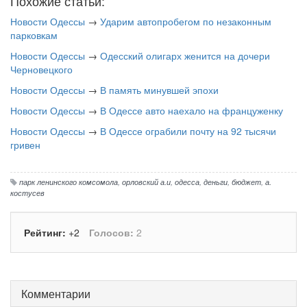
Похожие статьи:
Новости Одессы
→
Ударим автопробегом по незаконным
парковкам
Новости Одессы
→
Одесский олигарх женится на дочери
Черновецкого
Новости Одессы
→
В память минувшей эпохи
Новости Одессы
→
В Одессе авто наехало на француженку
Новости Одессы
→
В Одессе ограбили почту на 92 тысячи
гривен
парк ленинского комсомола
,
орловский а.и
,
одесса
,
деньги
,
бюджет
,
а.
костусев
Рейтинг:
+2
Голосов:
2
Комментарии