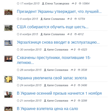
17 ноября 2015
Елена Тихомирова
0
10964
Президент Украины утверждает, что лучшей...
8 ноября 2015
Катя Солгалова
0
10754
США собираются обучить еще шесть...
6 ноября 2015
Катя Солгалова
0
4812
Укрзалізниця снова вводит в эксплуатацию...
30 октября 2015
Катя Солгалова
0
4323
Схвачены преступники, похитившие 15-
летнюю...
28 октября 2015
Катя Солгалова
0
3538
Украина увеличила свой запас золота
24 октября 2015
Катя Солгалова
0
3496
В Украине осенний призыв начнется 1 ноября
21 октября 2015
Катя Солгалова
0
3298
В Украине взлетела цена на сало