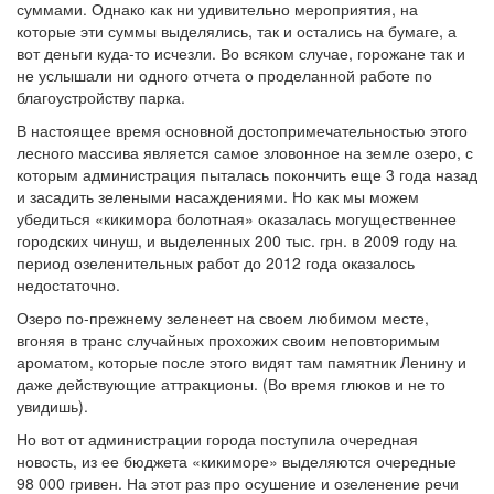
суммами. Однако как ни удивительно мероприятия, на
которые эти суммы выделялись, так и остались на бумаге, а
вот деньги куда-то исчезли. Во всяком случае, горожане так и
не услышали ни одного отчета о проделанной работе по
благоустройству парка.
В настоящее время основной достопримечательностью этого
лесного массива является самое зловонное на земле озеро, с
которым администрация пыталась покончить еще 3 года назад
и засадить зелеными насаждениями. Но как мы можем
убедиться «кикимора болотная» оказалась могущественнее
городских чинуш, и выделенных 200 тыс. грн. в 2009 году на
период озеленительных работ до 2012 года оказалось
недостаточно.
Озеро по-прежнему зеленеет на своем любимом месте,
вгоняя в транс случайных прохожих своим неповторимым
ароматом, которые после этого видят там памятник Ленину и
даже действующие аттракционы. (Во время глюков и не то
увидишь).
Но вот от администрации города поступила очередная
новость, из ее бюджета «кикиморе» выделяются очередные
98 000 гривен. На этот раз про осушение и озеленение речи