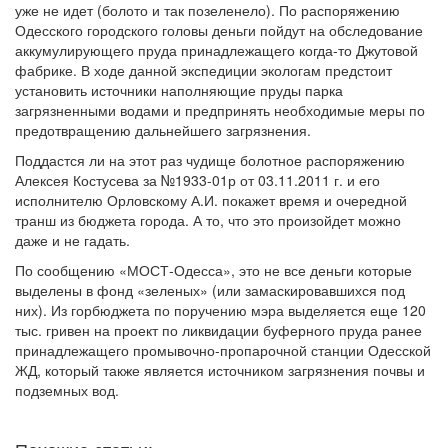
уже не идет (болото и так позеленело). По распоряжению
Одесского городского головы деньги пойдут на обследование
аккумулирующего пруда принадлежащего когда-то Джутовой
фабрике. В ходе данной экспедиции экологам предстоит
установить источники наполняющие пруды парка
загрязненными водами и предпринять необходимые меры по
предотвращению дальнейшего загрязнения.
Поддастся ли на этот раз чудище болотное распоряжению
Алексея Костусева за №1933-01р от 03.11.2011 г. и его
исполнителю Орловскому А.И. покажет время и очередной
транш из бюджета города. А то, что это произойдет можно
даже и не гадать.
По сообщению «МОСТ-Одесса», это не все деньги которые
выделены в фонд «зеленых» (или замаскировавшихся под
них). Из горбюджета по поручению мэра выделяется еще 120
тыс. гривен на проект по ликвидации буферного пруда ранее
принадлежащего промывочно-пропарочной станции Одесской
ЖД, который также является источником загрязнения почвы и
подземных вод.