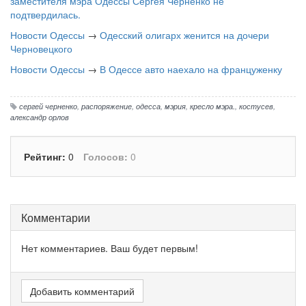
заместителя мэра Одессы Сергея Черненко не
подтвердилась.
Новости Одессы
→
Одесский олигарх женится на дочери
Черновецкого
Новости Одессы
→
В Одессе авто наехало на француженку
сергей черненко
,
распоряжение
,
одесса
,
мэрия
,
кресло мэра.
,
костусев
,
александр орлов
Рейтинг:
0
Голосов:
0
Комментарии
Нет комментариев. Ваш будет первым!
Добавить комментарий