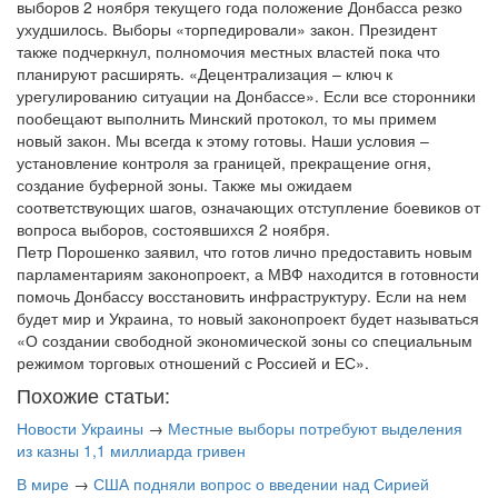
выборов 2 ноября текущего года положение Донбасса резко
ухудшилось. Выборы «торпедировали» закон. Президент
также подчеркнул, полномочия местных властей пока что
планируют расширять. «Децентрализация – ключ к
урегулированию ситуации на Донбассе». Если все сторонники
пообещают выполнить Минский протокол, то мы примем
новый закон. Мы всегда к этому готовы. Наши условия –
установление контроля за границей, прекращение огня,
создание буферной зоны. Также мы ожидаем
соответствующих шагов, означающих отступление боевиков от
вопроса выборов, состоявшихся 2 ноября.
Петр Порошенко заявил, что готов лично предоставить новым
парламентариям законопроект, а МВФ находится в готовности
помочь Донбассу восстановить инфраструктуру. Если на нем
будет мир и Украина, то новый законопроект будет называться
«О создании свободной экономической зоны со специальным
режимом торговых отношений с Россией и ЕС».
Похожие статьи:
Новости Украины
→
Местные выборы потребуют выделения
из казны 1,1 миллиарда гривен
В мире
→
США подняли вопрос о введении над Сирией