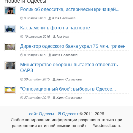
Новости Одессы
Ролик об одесситке, истерически кричащей...
3 ноября 2016
Юля Светкова
Как заменить фото на паспорте
10 февраля 2016
Igor Fox
Директор одесского банка украл 75 млн. гривен
8 ноября 2015
Катя Солгалова
Министерство обороны пытается отвоевать
ОАРЗ
30 октября 2015
Катя Солгалова
"Оппозиционный блок": выборы в Одессе...
27 октября 2015
Катя Солгалова
сайт Одессы - Я Одессит
© 2011-2026
Любое копирование информации разрешено только при
размещении активной ссылки на сайт — Yaodessit.com.