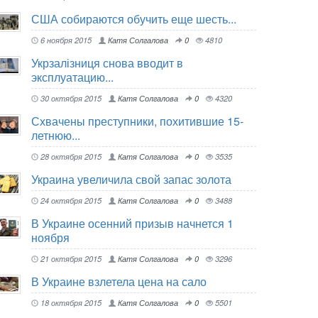
США собираются обучить еще шесть...
6 ноября 2015
Катя Солгалова
0
4810
Укрзалізниця снова вводит в
эксплуатацию...
30 октября 2015
Катя Солгалова
0
4320
Схвачены преступники, похитившие 15-
летнюю...
28 октября 2015
Катя Солгалова
0
3535
Украина увеличила свой запас золота
24 октября 2015
Катя Солгалова
0
3488
В Украине осенний призыв начнется 1
ноября
21 октября 2015
Катя Солгалова
0
3296
В Украине взлетела цена на сало
18 октября 2015
Катя Солгалова
0
5501