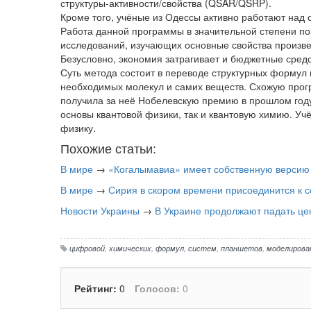
структуры-активности/свойства (QSAR/QSRP).
Кроме того, учёные из Одессы активно работают над
Работа данной программы в значительной степени по
исследований, изучающих основные свойства произве
Безусловно, экономия затрагивает и бюджетные сред
Суть метода состоит в переводе структурных форму
необходимых молекул и самих веществ. Схожую прогр
получила за неё Нобелевскую премию в прошлом году.
основы квантовой физики, так и квантовую химию. Учё
физику.
Похожие статьи:
В мире
→
«Когалымавиа» имеет собственную версию
В мире
→
Сирия в скором времени присоединится к 
Новости Украины
→
В Украине продолжают падать ц
цифровой
,
химических
,
формул
,
систем
,
планшетов
,
моделирова
Рейтинг:
0
Голосов:
0