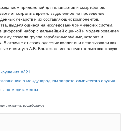
 созданием приложений для планшетов и смартфонов.
зволяет сократить время, выделенное на проведение
дённых лекарств и их составляющих компонентов.
ства, выделяющиеся на исследования химических систем.
л в цифровой набор с дальнейшей оценкой и моделированием
амму создала группа зарубежных учёных, которая и
 В отличие от своих одесских коллег они использовали как
ные института А.В. Богатского используют только квантовую
 крушения А321.
соглашению о международном запрете химического оружия
ены на медикаменты
ния
,
лекарств
,
исследование