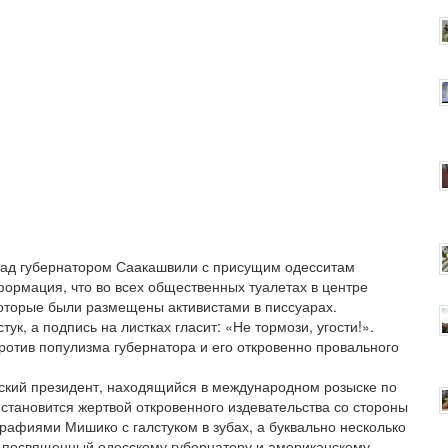
ад губернатором Саакашвили с присущим одесситам
ормация, что во всех общественных туалетах в центре
которые были размещены активистами в писсуарах.
, а подпись на листках гласит: «Не тормози, угости!».
ротив популизма губернатора и его откровенно провального
нский президент, находящийся в международном розыске по
становится жертвой откровенного издевательства со стороны
рафиями Мишико с галстуком в зубах, а буквально несколько
, посвященный одесскому губернатору и американскому