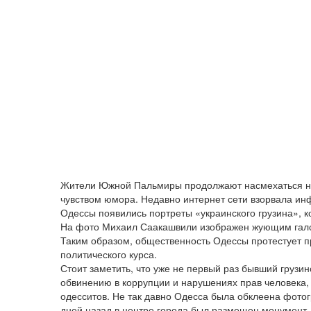
Жители Южной Пальмиры продолжают насмехаться н
чувством юмора. Недавно интернет сети взорвала инф
Одессы появились портреты «украинского грузина», 
На фото Михаил Саакашвили изображен жующим галстук
Таким образом, общественность Одессы протестует п
политического курса.
Стоит заметить, что уже не первый раз бывший грузи
обвинению в коррупции и нарушениях прав человека, 
одесситов. Не так давно Одесса была обклеена фотог
дней назад в центре города был размещен монумент