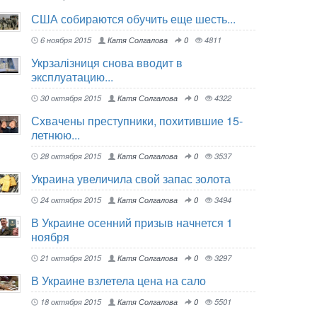
США собираются обучить еще шесть...
6 ноября 2015
Катя Солгалова
0
4811
Укрзалізниця снова вводит в
эксплуатацию...
30 октября 2015
Катя Солгалова
0
4322
Схвачены преступники, похитившие 15-
летнюю...
28 октября 2015
Катя Солгалова
0
3537
Украина увеличила свой запас золота
24 октября 2015
Катя Солгалова
0
3494
В Украине осенний призыв начнется 1
ноября
21 октября 2015
Катя Солгалова
0
3297
В Украине взлетела цена на сало
18 октября 2015
Катя Солгалова
0
5501