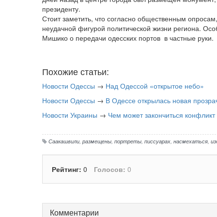
президенту.
Стоит заметить, что согласно общественным опроса
неудачной фигурой политической жизни региона. Осо
Мишико о передачи одесских портов в частные руки.
Похожие статьи:
Новости Одессы
→
Над Одессой «открытое небо»
Новости Одессы
→
В Одессе открылась новая прозр
Новости Украины
→
Чем может закончиться конфликт
Саакашвили
,
размещены
,
портреты
,
писсуарах
,
насмехаться
,
из
Рейтинг:
0
Голосов:
0
Комментарии