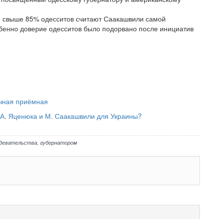
м, свыше 85% одесситов считают Саакашвили самой
бенно доверие одесситов было подорвано после инициатив
ачная приёмная
 А. Яценюка и М. Саакашвили для Украины?
девательства
,
губернатором