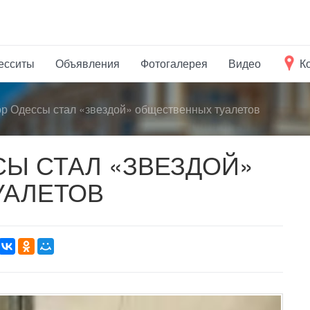
есситы
Объявления
Фотогалерея
Видео
К
ор Одессы стал «звездой» общественных туалетов
СЫ СТАЛ «ЗВЕЗДОЙ»
УАЛЕТОВ