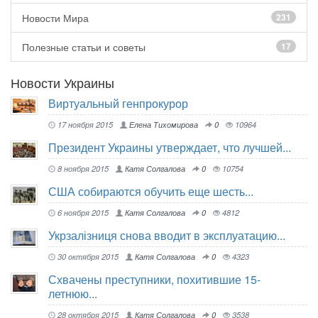
Новости Мира
231
Полезные статьи и советы
17
Новости Украины
Виртуальный генпрокурор
17 ноября 2015
Елена Тихомирова
0
10964
Президент Украины утверждает, что лучшей...
8 ноября 2015
Катя Солгалова
0
10754
США собираются обучить еще шесть...
6 ноября 2015
Катя Солгалова
0
4812
Укрзалізниця снова вводит в эксплуатацию...
30 октября 2015
Катя Солгалова
0
4323
Схвачены преступники, похитившие 15-
летнюю...
28 октября 2015
Катя Солгалова
0
3538