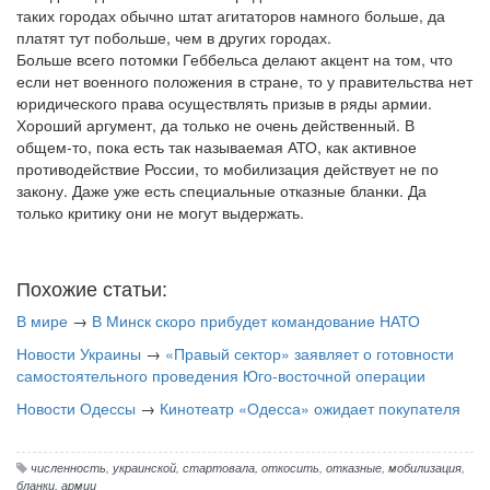
таких городах обычно штат агитаторов намного больше, да
платят тут побольше, чем в других городах.
Больше всего потомки Геббельса делают акцент на том, что
если нет военного положения в стране, то у правительства нет
юридического права осуществлять призыв в ряды армии.
Хороший аргумент, да только не очень действенный. В
общем-то, пока есть так называемая АТО, как активное
противодействие России, то мобилизация действует не по
закону. Даже уже есть специальные отказные бланки. Да
только критику они не могут выдержать.
Похожие статьи:
В мире
→
В Минск скоро прибудет командование НАТО
Новости Украины
→
«Правый сектор» заявляет о готовности
самостоятельного проведения Юго-восточной операции
Новости Одессы
→
Кинотеатр «Одесса» ожидает покупателя
численность
,
украинской
,
стартовала
,
откосить
,
отказные
,
мобилизация
,
бланки
,
армии