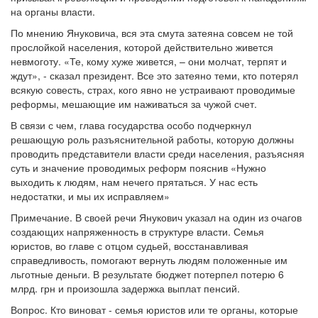
на органы власти.
По мнению Януковича, вся эта смута затеяна совсем не той
прослойкой населения, которой действительно живется
невмоготу. «Те, кому хуже живется, – они молчат, терпят и
ждут», - сказал президент. Все это затеяно теми, кто потерял
всякую совесть, страх, кого явно не устраивают проводимые
реформы, мешающие им наживаться за чужой счет.
В связи с чем, глава государства особо подчеркнул
решающую роль разъяснительной работы, которую должны
проводить представители власти среди населения, разъясняя
суть и значение проводимых реформ пояснив «Нужно
выходить к людям, нам нечего прятаться. У нас есть
недостатки, и мы их исправляем»
Примечание. В своей речи Янукович указал на один из очагов
создающих напряженность в структуре власти. Семья
юристов, во главе с отцом судьей, восстанавливая
справедливость, помогают вернуть людям положенные им
льготные деньги. В результате бюджет потерпел потерю 6
млрд. грн и произошла задержка выплат пенсий.
Вопрос. Кто виноват - семья юристов или те органы, которые