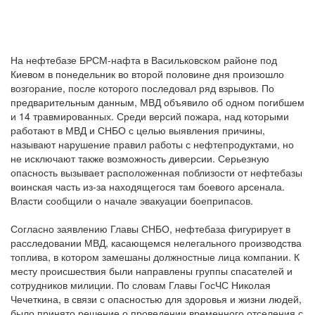
На нефтебазе БРСМ-нафта в Васильковском районе под
Киевом в понедельник во второй половине дня произошло
возгорание, после которого последовал ряд взрывов. По
предварительным данным, МВД объявило об одном погибшем
и 14 травмированных. Среди версий пожара, над которыми
работают в МВД и СНБО с целью выявления причины,
называют нарушение правил работы с нефтепродуктами, но
не исключают также возможность диверсии. Серьезную
опасность вызывает расположенная поблизости от нефтебазы
воинская часть из-за находящегося там боевого арсенала.
Власти сообщили о начале эвакуации боеприпасов.
Согласно заявлению Главы СНБО, нефтебаза фигурирует в
расследовании МВД, касающемся нелегального производства
топлива, в котором замешаны должностные лица компании. К
месту происшествия были направлены группы спасателей и
сотрудников милиции. По словам Главы ГосЧС Николая
Чечеткина, в связи с опасностью для здоровья и жизни людей,
было принято решение о проведении временного отселения с