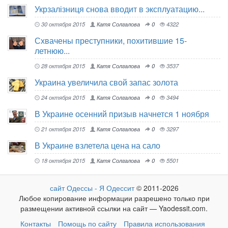
Укрзалізниця снова вводит в эксплуатацию...
30 октября 2015
Катя Солгалова
0
4322
Схвачены преступники, похитившие 15-
летнюю...
28 октября 2015
Катя Солгалова
0
3537
Украина увеличила свой запас золота
24 октября 2015
Катя Солгалова
0
3494
В Украине осенний призыв начнется 1 ноября
21 октября 2015
Катя Солгалова
0
3297
В Украине взлетела цена на сало
18 октября 2015
Катя Солгалова
0
5501
сайт Одессы - Я Одессит
© 2011-2026
Любое копирование информации разрешено только при
размещении активной ссылки на сайт — Yaodessit.com.
Контакты
Помощь по сайту
Правила использования