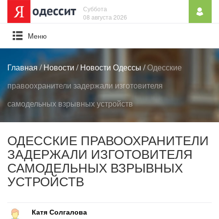
Суббота
08 августа 2026
Mеню
Главная
/
Новости
/
Новости Одессы
/
Одесские
правоохранители задержали изготовителя
самодельных взрывных устройств
ОДЕССКИЕ ПРАВООХРАНИТЕЛИ
ЗАДЕРЖАЛИ ИЗГОТОВИТЕЛЯ
САМОДЕЛЬНЫХ ВЗРЫВНЫХ
УСТРОЙСТВ
Катя Солгалова