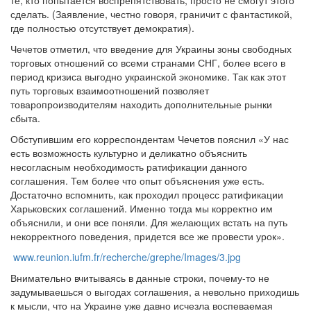
те, кто попытается воспрепятствовать, просто не смогут этого
сделать. (Заявление, честно говоря, граничит с фантастикой,
где полностью отсутствует демократия).
Чечетов отметил, что введение для Украины зоны свободных
торговых отношений со всеми странами СНГ, более всего в
период кризиса выгодно украинской экономике. Так как этот
путь торговых взаимоотношений позволяет
товаропроизводителям находить дополнительные рынки
сбыта.
Обступившим его корреспондентам Чечетов пояснил «У нас
есть возможность культурно и деликатно объяснить
несогласным необходимость ратификации данного
соглашения. Тем более что опыт объяснения уже есть.
Достаточно вспомнить, как проходил процесс ратификации
Харьковских соглашений. Именно тогда мы корректно им
объяснили, и они все поняли. Для желающих встать на путь
некорректного поведения, придется все же провести урок».
www.reunion.iufm.fr/recherche/grephe/Images/3.jpg
Внимательно вчитываясь в данные строки, почему-то не
задумываешься о выгодах соглашения, а невольно приходишь
к мысли, что на Украине уже давно исчезла воспеваемая