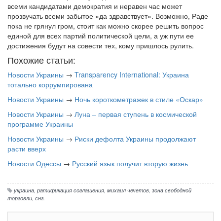
всеми кандидатами демократия и неравен час может
прозвучать всеми забытое «да здравствует». Возможно, Раде
пока не грянул гром, стоит как можно скорее решить вопрос
единой для всех партий политической цели, а уж пути ее
достижения будут на совести тех, кому пришлось рулить.
Похожие статьи:
Новости Украины
→
Transparency International: Украина
тотально коррумпирована
Новости Украины
→
Ночь короткометражек в стиле «Оскар»
Новости Украины
→
Луна – первая ступень в космической
программе Украины
Новости Украины
→
Риски дефолта Украины продолжают
расти вверх
Новости Одессы
→
Русский язык получит вторую жизнь
украина
,
ратификация соглашения
,
михаил чечетов
,
зона свободной
торговли
,
снг.