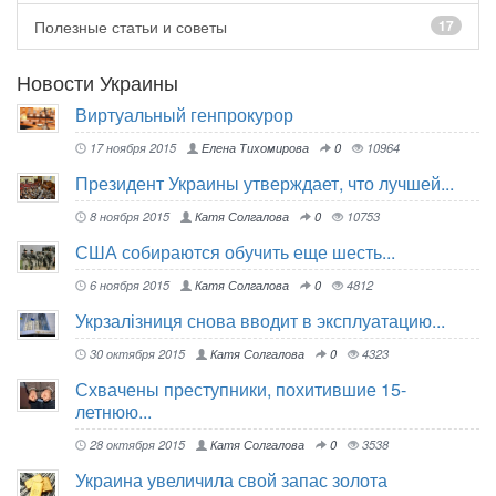
Полезные статьи и советы
17
Новости Украины
Виртуальный генпрокурор
17 ноября 2015
Елена Тихомирова
0
10964
Президент Украины утверждает, что лучшей...
8 ноября 2015
Катя Солгалова
0
10753
США собираются обучить еще шесть...
6 ноября 2015
Катя Солгалова
0
4812
Укрзалізниця снова вводит в эксплуатацию...
30 октября 2015
Катя Солгалова
0
4323
Схвачены преступники, похитившие 15-
летнюю...
28 октября 2015
Катя Солгалова
0
3538
Украина увеличила свой запас золота