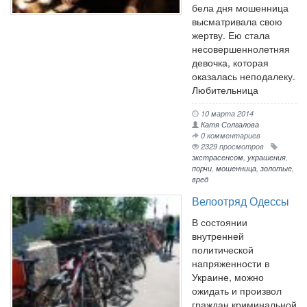
бела дня мошенница
высматривала свою
жертву. Ею стала
несовершеннолетняя
девочка, которая
оказалась неподалеку.
Любительница
10 марта 2014
Катя Солгалова
0 комментариев
2329 просмотров
экстрасенсом
,
украшения
,
порчи
,
мошенница
,
золотые
,
вред
Велоотряд Одессы
В состоянии
внутренней
политической
напряженности в
Украине, можно
ожидать и произвол
граждан криминальной