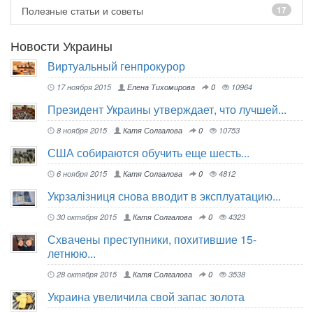
Полезные статьи и советы
17
Новости Украины
Виртуальный генпрокурор
17 ноября 2015
Елена Тихомирова
0
10964
Президент Украины утверждает, что лучшей...
8 ноября 2015
Катя Солгалова
0
10753
США собираются обучить еще шесть...
6 ноября 2015
Катя Солгалова
0
4812
Укрзалізниця снова вводит в эксплуатацию...
30 октября 2015
Катя Солгалова
0
4323
Схвачены преступники, похитившие 15-
летнюю...
28 октября 2015
Катя Солгалова
0
3538
Украина увеличила свой запас золота