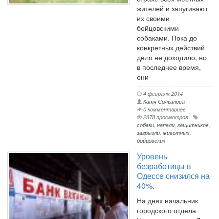
жителей и запугивают
их своими
бойцовскими
собаками. Пока до
конкретных действий
дело не доходило, но
в последнее время,
они
4 февраля 2014
Катя Солгалова
0 комментариев
2878 просмотров
собаки
,
напали
,
защитников
,
загрызли
,
животных
,
бойцовских
Уровень
безработицы в
Одессе снизился на
40%.
На днях начальник
городского отдела