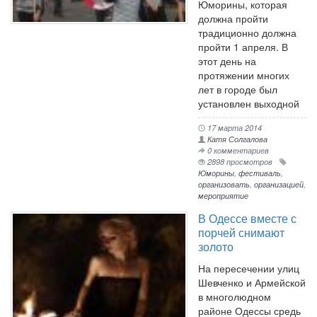
Юморины, которая
должна пройти
традиционно должна
пройти 1 апреля. В
этот день на
протяжении многих
лет в городе был
установлен выходной
17 марта 2014
Катя Солгалова
0 комментариев
2898 просмотров
Юморины
,
фестиваль
,
организовать
,
организацией
,
мероприятие
В Одессе вместе с
порчей снимают
золото
На пересечении улиц
Шевченко и Армейской
в многолюдном
районе Одессы средь