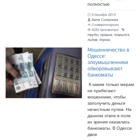
полностью
9 декабря 2013
Катя Солгалова
0 комментариев
4233 просмотра
трубы
,
прорыв
,
покрылся
,
льдом
,
дороги
Мошенничество в
Одессе:
злоумышленники
обворовывают
банкоматы
К каким только мерам
не прибегают
мошенники, чтобы
заполучить деньги
нечестным путем. На
данном этапе в поле
их зрения оказались
банкоматы. В Одессе
двое