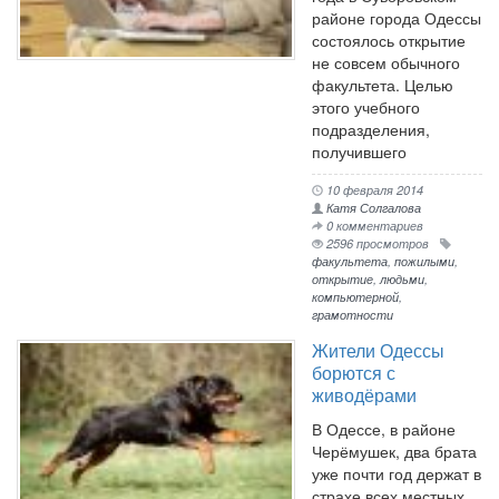
районе города Одессы
состоялось открытие
не совсем обычного
факультета. Целью
этого учебного
подразделения,
получившего
10 февраля 2014
Катя Солгалова
0 комментариев
2596 просмотров
факультета
,
пожилыми
,
открытие
,
людьми
,
компьютерной
,
грамотности
Жители Одессы
борются с
живодёрами
В Одессе, в районе
Черёмушек, два брата
уже почти год держат в
страхе всех местных