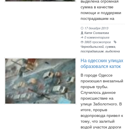
выделена огромная
сумма в качестве
помощи и поддержки
пострадавшим на
17 декабря 2013
Катя Солгалова
0 комментариев
3865 просмотров
Чернобыльской
,
сумма
,
пострадавшим
,
выделена
На одесских улицах
образовался каток
В городе Одессе
произошел внезапный
прорыв трубы.
Случилось данное
происшествие на
улице Заболотного. В
итоге, прорыв
водопровода привел к
тому, что залитый
водой участок дороги