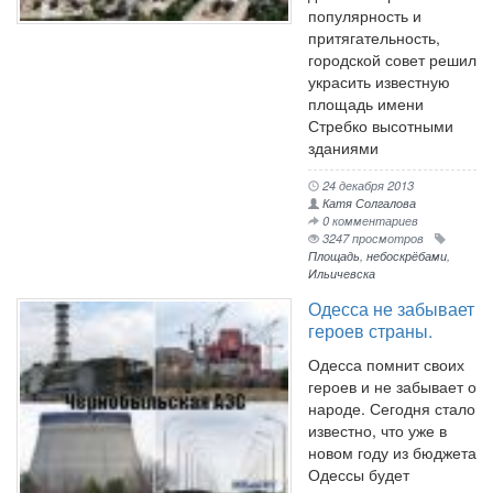
популярность и
притягательность,
городской совет решил
украсить известную
площадь имени
Стребко высотными
зданиями
24 декабря 2013
Катя Солгалова
0 комментариев
3247 просмотров
Площадь
,
небоскрёбами
,
Ильичевска
Одесса не забывает
героев страны.
Одесса помнит своих
героев и не забывает о
народе. Сегодня стало
известно, что уже в
новом году из бюджета
Одессы будет