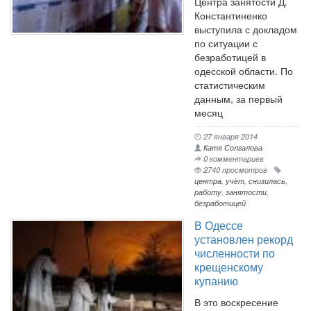
Центра занятости Д.
Константиненко
выступила с докладом
по ситуации с
безработицей в
одесской области. По
статистическим
данным, за первый
месяц
27 января 2014
Катя Солгалова
0 комментариев
2740 просмотров
центра
,
учёт
,
снизилась
,
работу
,
занятости
,
безработицей
В Одессе
установлен рекорд
численности по
крещенскому
купанию
В это воскресение