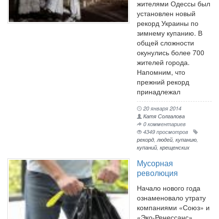
жителями Одессы был
установлен новый
рекорд Украины по
зимнему купанию. В
общей сложности
окунулись более 700
жителей города.
Напомним, что
прежний рекорд
принадлежал
20 января 2014
Катя Солгалова
0 комментариев
4349 просмотров
рекорд
,
людей
,
купанию
,
купаний
,
крещенских
Мусорная
революция
Начало нового года
ознаменовало утрату
компаниями «Союз» и
«Эко-Ренессанс»