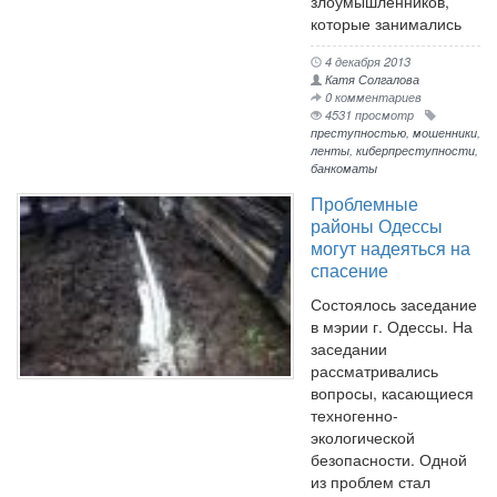
злоумышленников,
которые занимались
4 декабря 2013
Катя Солгалова
0 комментариев
4531 просмотр
преступностью
,
мошенники
,
ленты
,
киберпреступности
,
банкоматы
Проблемные
районы Одессы
могут надеяться на
спасение
Состоялось заседание
в мэрии г. Одессы. На
заседании
рассматривались
вопросы, касающиеся
техногенно-
экологической
безопасности. Одной
из проблем стал