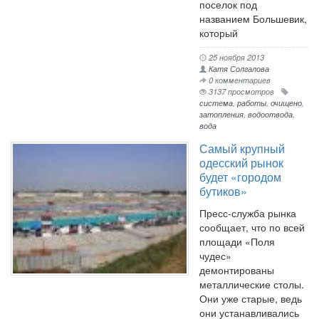
поселок под
названием Большевик,
который
25 ноября 2013
Катя Солгалова
0 комментариев
3137 просмотров
система
,
работы
,
очищено
,
затопления
,
водоотвода
,
вода
Самый крупный
одесский рынок
будет «городом
бутиков»
Пресс-служба рынка
сообщает, что по всей
площади «Поля
чудес»
демонтированы
металлические столы.
Они уже старые, ведь
они устанавливались