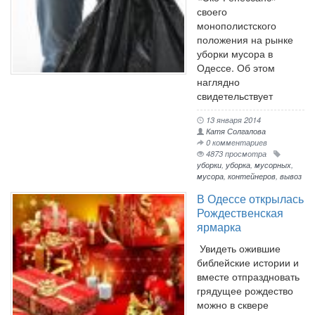
своего
монополистского
положения на рынке
уборки мусора в
Одессе. Об этом
наглядно
свидетельствует
13 января 2014
Катя Солгалова
0 комментариев
4873 просмотра
уборки
,
уборка
,
мусорных
,
мусора
,
контейнеров
,
вывоз
В Одессе открылась
Рождественская
ярмарка
Увидеть ожившие
библейские истории и
вместе отпраздновать
грядущее рождество
можно в сквере