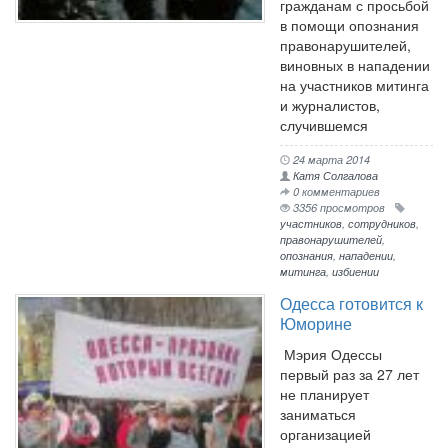
гражданам с просьбой
в помощи опознания
правонарушителей,
виновных в нападении
на участников митинга
и журналистов,
случившемся
24 марта 2014
Катя Солгалова
0 комментариев
3356 просмотров
участников
,
сотрудников
,
правонарушителей
,
опознания
,
нападении
,
митинга
,
избиении
Одесса готовится к
Юморине
Мэрия Одессы
первый раз за 27 лет
не планирует
заниматься
организацией