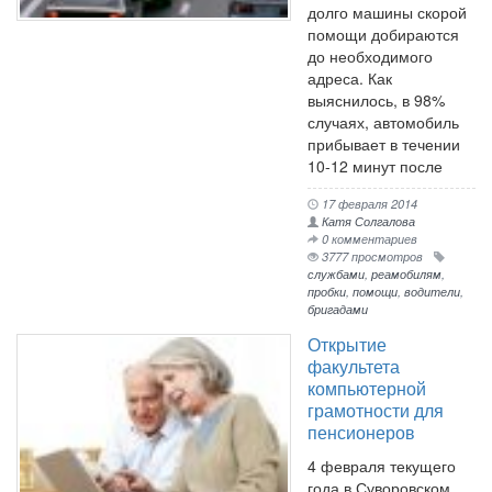
долго машины скорой
помощи добираются
до необходимого
адреса. Как
выяснилось, в 98%
случаях, автомобиль
прибывает в течении
10-12 минут после
17 февраля 2014
Катя Солгалова
0 комментариев
3777 просмотров
службами
,
реамобилям
,
пробки
,
помощи
,
водители
,
бригадами
Открытие
факультета
компьютерной
грамотности для
пенсионеров
4 февраля текущего
года в Суворовском