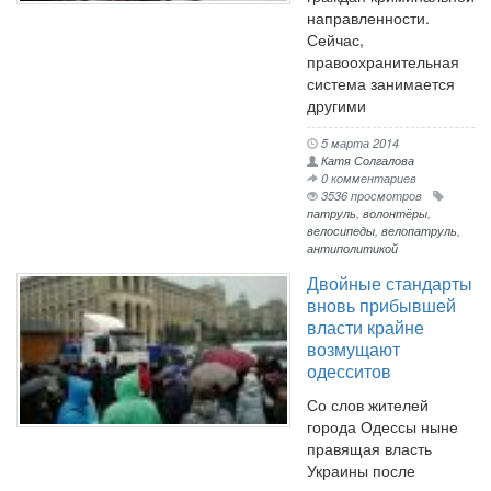
направленности.
Сейчас,
правоохранительная
система занимается
другими
5 марта 2014
Катя Солгалова
0 комментариев
3536 просмотров
патруль
,
волонтёры
,
велосипеды
,
велопатруль
,
антиполитикой
Двойные стандарты
вновь прибывшей
власти крайне
возмущают
одесситов
Со слов жителей
города Одессы ныне
правящая власть
Украины после