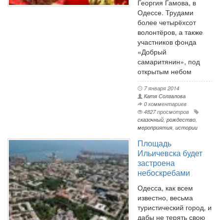
Георгия Гамова, в
Одессе. Трудами
более четырёхсот
волонтёров, а также
участников фонда
«Добрый
самаритянин», под
открытым небом
7 января 2014
Катя Солгалова
0 комментариев
4827 просмотров
сказочный
,
рождество
,
мероприятия
,
истории
Площадь
Ильичевска будет
застроена
небоскребами
Одесса, как всем
известно, весьма
туристический город, и
дабы не терять свою