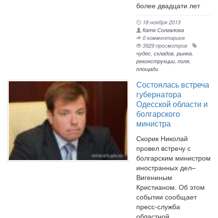
более двадцати лет
18 ноября 2013
Катя Солгалова
0 комментариев
3929 просмотров
чудес
,
складов
,
рынка
,
реконструкции
,
поля
,
площади
Состоялась встреча
губернатора
Одесской области и
болгарского
министра
Скорик Николай
провел встречу с
болгарским министром
иностранных дел–
Вигениным
Кристианом. Об этом
событии сообщает
пресс-служба
областной