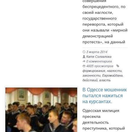
совершения
беспрецедентного, по
своей наглости,
государственного
переворота, который
они называли «мирной
демонстрацией
протеста», на данный
3 марта 2014
Катя Солгалова
0 комментариев
4605 просмотров
формирования
,
наглости
,
законности
,
Евромайдана
,
действий
,
власть
В Одессе мошенник
пытался нажиться
на курсантах.
Одесская милиция
пресекла
деятельность
преступника, который