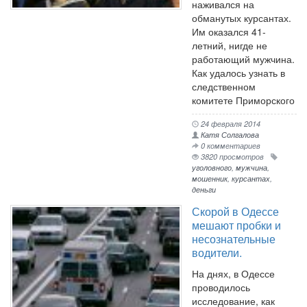
наживался на
обманутых курсантах.
Им оказался 41-
летний, нигде не
работающий мужчина.
Как удалось узнать в
следственном
комитете Приморского
24 февраля 2014
Катя Солгалова
0 комментариев
3820 просмотров
уголовного
,
мужчина
,
мошенник
,
курсантах
,
деньги
Скорой в Одессе
мешают пробки и
несознательные
водители.
На днях, в Одессе
проводилось
исследование, как